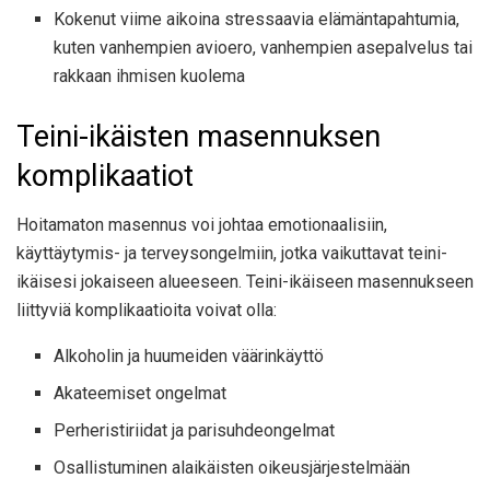
Kokenut viime aikoina stressaavia elämäntapahtumia,
kuten vanhempien avioero, vanhempien asepalvelus tai
rakkaan ihmisen kuolema
Teini-ikäisten masennuksen
komplikaatiot
Hoitamaton masennus voi johtaa emotionaalisiin,
käyttäytymis- ja terveysongelmiin, jotka vaikuttavat teini-
ikäisesi jokaiseen alueeseen. Teini-ikäiseen masennukseen
liittyviä komplikaatioita voivat olla:
Alkoholin ja huumeiden väärinkäyttö
Akateemiset ongelmat
Perheristiriidat ja parisuhdeongelmat
Osallistuminen alaikäisten oikeusjärjestelmään