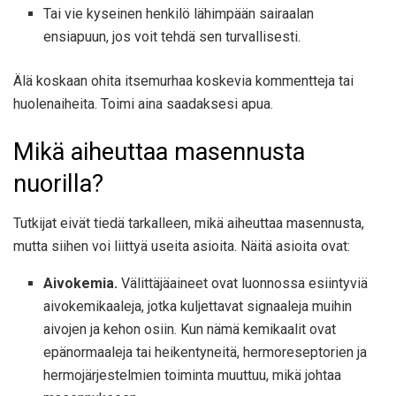
Tai vie kyseinen henkilö lähimpään sairaalan
ensiapuun, jos voit tehdä sen turvallisesti.
Älä koskaan ohita itsemurhaa koskevia kommentteja tai
huolenaiheita. Toimi aina saadaksesi apua.
Mikä aiheuttaa masennusta
nuorilla?
Tutkijat eivät tiedä tarkalleen, mikä aiheuttaa masennusta,
mutta siihen voi liittyä useita asioita. Näitä asioita ovat:
Aivokemia.
Välittäjäaineet ovat luonnossa esiintyviä
aivokemikaaleja, jotka kuljettavat signaaleja muihin
aivojen ja kehon osiin. Kun nämä kemikaalit ovat
epänormaaleja tai heikentyneitä, hermoreseptorien ja
hermojärjestelmien toiminta muuttuu, mikä johtaa