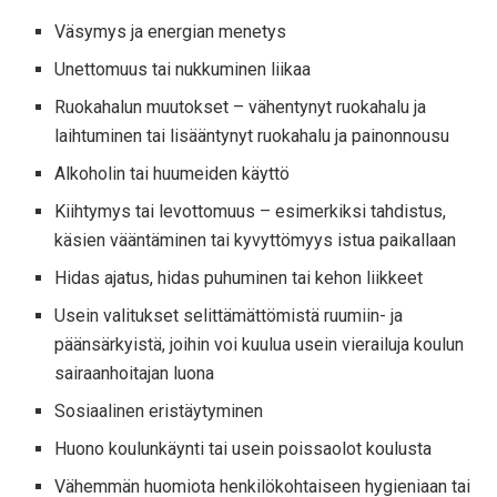
Väsymys ja energian menetys
Unettomuus tai nukkuminen liikaa
Ruokahalun muutokset – vähentynyt ruokahalu ja
laihtuminen tai lisääntynyt ruokahalu ja painonnousu
Alkoholin tai huumeiden käyttö
Kiihtymys tai levottomuus – esimerkiksi tahdistus,
käsien vääntäminen tai kyvyttömyys istua paikallaan
Hidas ajatus, hidas puhuminen tai kehon liikkeet
Usein valitukset selittämättömistä ruumiin- ja
päänsärkyistä, joihin voi kuulua usein vierailuja koulun
sairaanhoitajan luona
Sosiaalinen eristäytyminen
Huono koulunkäynti tai usein poissaolot koulusta
Vähemmän huomiota henkilökohtaiseen hygieniaan tai