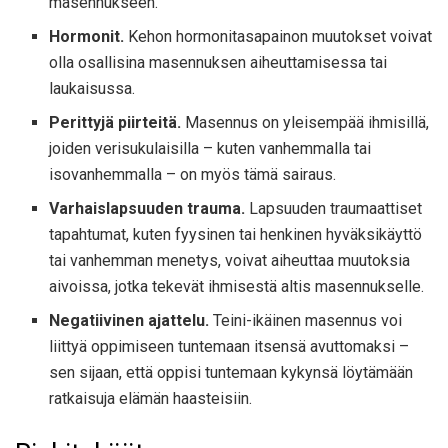
masennukseen.
Hormonit.
Kehon hormonitasapainon muutokset voivat
olla osallisina masennuksen aiheuttamisessa tai
laukaisussa.
Perittyjä piirteitä.
Masennus on yleisempää ihmisillä,
joiden verisukulaisilla – kuten vanhemmalla tai
isovanhemmalla – on myös tämä sairaus.
Varhaislapsuuden trauma.
Lapsuuden traumaattiset
tapahtumat, kuten fyysinen tai henkinen hyväksikäyttö
tai vanhemman menetys, voivat aiheuttaa muutoksia
aivoissa, jotka tekevät ihmisestä altis masennukselle.
Negatiivinen ajattelu.
Teini-ikäinen masennus voi
liittyä oppimiseen tuntemaan itsensä avuttomaksi –
sen sijaan, että oppisi tuntemaan kykynsä löytämään
ratkaisuja elämän haasteisiin.