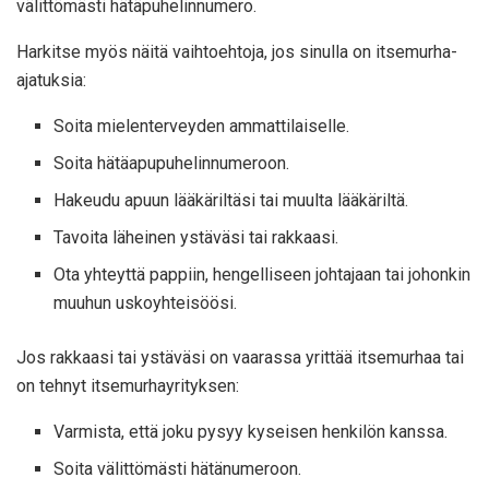
välittömästi hätäpuhelinnumero.
Harkitse myös näitä vaihtoehtoja, jos sinulla on itsemurha-
ajatuksia:
Soita mielenterveyden ammattilaiselle.
Soita hätäapupuhelinnumeroon.
Hakeudu apuun lääkäriltäsi tai muulta lääkäriltä.
Tavoita läheinen ystäväsi tai rakkaasi.
Ota yhteyttä pappiin, hengelliseen johtajaan tai johonkin
muuhun uskoyhteisöösi.
Jos rakkaasi tai ystäväsi on vaarassa yrittää itsemurhaa tai
on tehnyt itsemurhayrityksen:
Varmista, että joku pysyy kyseisen henkilön kanssa.
Soita välittömästi hätänumeroon.