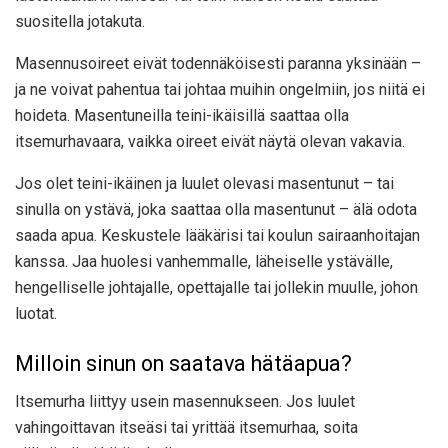
suositella jotakuta.
Masennusoireet eivät todennäköisesti paranna yksinään –
ja ne voivat pahentua tai johtaa muihin ongelmiin, jos niitä ei
hoideta. Masentuneilla teini-ikäisillä saattaa olla
itsemurhavaara, vaikka oireet eivät näytä olevan vakavia.
Jos olet teini-ikäinen ja luulet olevasi masentunut – tai
sinulla on ystävä, joka saattaa olla masentunut – älä odota
saada apua. Keskustele lääkärisi tai koulun sairaanhoitajan
kanssa. Jaa huolesi vanhemmalle, läheiselle ystävälle,
hengelliselle johtajalle, opettajalle tai jollekin muulle, johon
luotat.
Milloin sinun on saatava hätäapua?
Itsemurha liittyy usein masennukseen. Jos luulet
vahingoittavan itseäsi tai yrittää itsemurhaa, soita