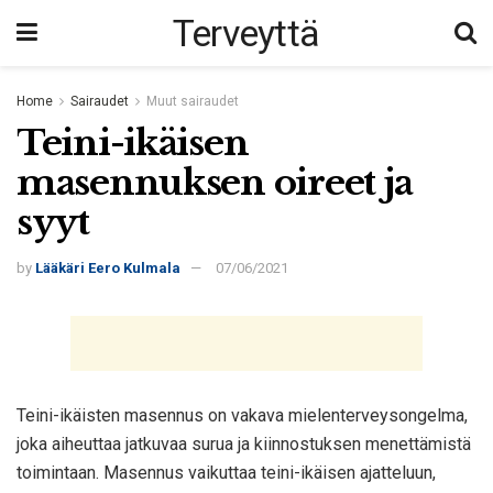
Terveyttä
Home
Sairaudet
Muut sairaudet
Teini-ikäisen
masennuksen oireet ja
syyt
by
Lääkäri Eero Kulmala
07/06/2021
Teini-ikäisten masennus on vakava mielenterveysongelma,
joka aiheuttaa jatkuvaa surua ja kiinnostuksen menettämistä
toimintaan. Masennus vaikuttaa teini-ikäisen ajatteluun,