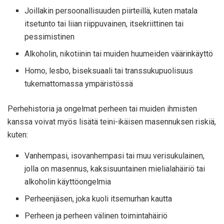
Joillakin persoonallisuuden piirteillä, kuten matala
itsetunto tai liian riippuvainen, itsekriittinen tai
pessimistinen
Alkoholin, nikotiinin tai muiden huumeiden väärinkäyttö
Homo, lesbo, biseksuaali tai transsukupuolisuus
tukemattomassa ympäristössä
Perhehistoria ja ongelmat perheen tai muiden ihmisten
kanssa voivat myös lisätä teini-ikäisen masennuksen riskiä,
​​kuten:
Vanhempasi, isovanhempasi tai muu verisukulainen,
jolla on masennus, kaksisuuntainen mielialahäiriö tai
alkoholin käyttöongelmia
Perheenjäsen, joka kuoli itsemurhan kautta
Perheen ja perheen välinen toimintahäiriö