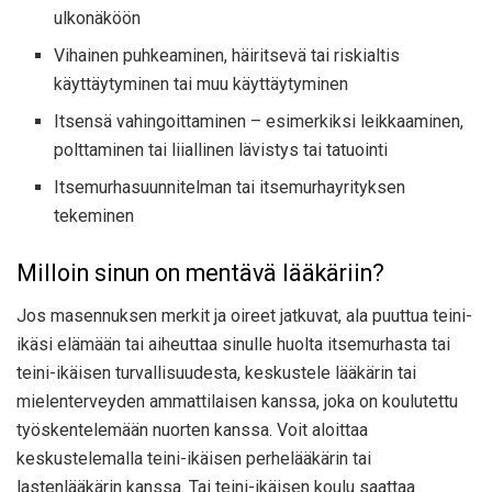
ulkonäköön
Vihainen puhkeaminen, häiritsevä tai riskialtis
käyttäytyminen tai muu käyttäytyminen
Itsensä vahingoittaminen – esimerkiksi leikkaaminen,
polttaminen tai liiallinen lävistys tai tatuointi
Itsemurhasuunnitelman tai itsemurhayrityksen
tekeminen
Milloin sinun on mentävä lääkäriin?
Jos masennuksen merkit ja oireet jatkuvat, ala puuttua teini-
ikäsi elämään tai aiheuttaa sinulle huolta itsemurhasta tai
teini-ikäisen turvallisuudesta, keskustele lääkärin tai
mielenterveyden ammattilaisen kanssa, joka on koulutettu
työskentelemään nuorten kanssa. Voit aloittaa
keskustelemalla teini-ikäisen perhelääkärin tai
lastenlääkärin kanssa. Tai teini-ikäisen koulu saattaa