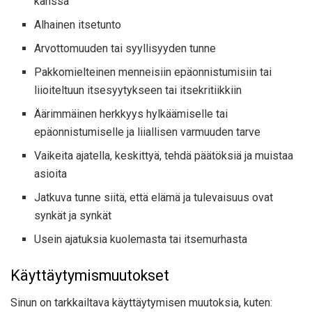
kanssa
Alhainen itsetunto
Arvottomuuden tai syyllisyyden tunne
Pakkomielteinen menneisiin epäonnistumisiin tai
liioiteltuun itsesyytykseen tai itsekritiikkiin
Äärimmäinen herkkyys hylkäämiselle tai
epäonnistumiselle ja liiallisen varmuuden tarve
Vaikeita ajatella, keskittyä, tehdä päätöksiä ja muistaa
asioita
Jatkuva tunne siitä, että elämä ja tulevaisuus ovat
synkät ja synkät
Usein ajatuksia kuolemasta tai itsemurhasta
Käyttäytymismuutokset
Sinun on tarkkailtava käyttäytymisen muutoksia, kuten: