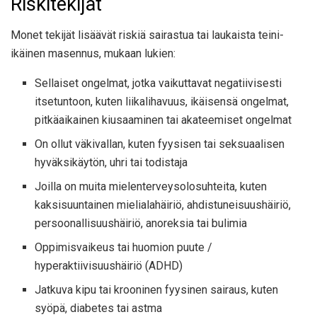
Riskitekijät
Monet tekijät lisäävät riskiä sairastua tai laukaista teini-
ikäinen masennus, mukaan lukien:
Sellaiset ongelmat, jotka vaikuttavat negatiivisesti
itsetuntoon, kuten liikalihavuus, ikäisensä ongelmat,
pitkäaikainen kiusaaminen tai akateemiset ongelmat
On ollut väkivallan, kuten fyysisen tai seksuaalisen
hyväksikäytön, uhri tai todistaja
Joilla on muita mielenterveysolosuhteita, kuten
kaksisuuntainen mielialahäiriö, ahdistuneisuushäiriö,
persoonallisuushäiriö, anoreksia tai bulimia
Oppimisvaikeus tai huomion puute /
hyperaktiivisuushäiriö (ADHD)
Jatkuva kipu tai krooninen fyysinen sairaus, kuten
syöpä, diabetes tai astma