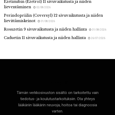
Ezetimibin (Ezetrol) 11 sivuvaikutusta ja niiden
lieventäminen
02/08/2026
Perindopriilin (Coversyl) 12 sivuvaikutusta ja niiden
lievittämiskeinot
01/08/2026
Rosuzetin 9 sivuvaikutusta ja niiden hallinta
01/08/2026
Caduetin 11 sivuvaikutusta ja niiden hallinta
26/07/2026
Terveyttä
Tämän verkkosivuston sisältö on tarkoitettu vain
tiedotus- ja koulutustarkoituksiin. Ota yhteys
lääkäriin lääkärin neuvoja, hoitoa tai diagnoosia
varten.