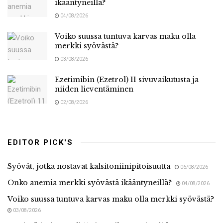
ikääntyneillä?
04/08/2026
Voiko suussa tuntuva karvas maku olla
merkki syövästä?
03/08/2026
Ezetimibin (Ezetrol) 11 sivuvaikutusta ja
niiden lieventäminen
02/08/2026
EDITOR PICK'S
Syövät, jotka nostavat kalsitoniinipitoisuutta
06/08/2026
Onko anemia merkki syövästä ikääntyneillä?
04/08/2026
Voiko suussa tuntuva karvas maku olla merkki syövästä?
03/08/2026