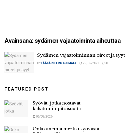
Avainsana:
sydämen vajaatoiminta aiheuttaa
Sydämen vajaatoiminnan oireet ja syyt
BY
LÄÄKÄRI EERO KULMALA
29/05/2021
0
FEATURED POST
Syövät, jotka nostavat
kalsitoniinipitoisuutta
06/08/2026
Onko anemia merkki syövästä