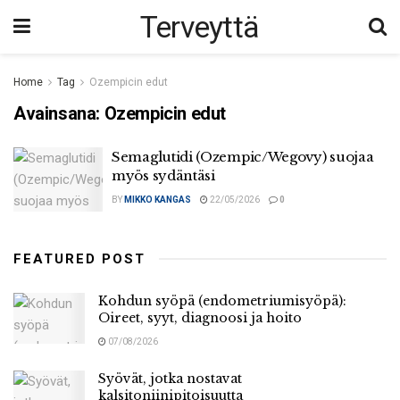
Terveyttä
Home
Tag
Ozempicin edut
Avainsana:
Ozempicin edut
Semaglutidi (Ozempic/Wegovy) suojaa
myös sydäntäsi
BY
MIKKO KANGAS
22/05/2026
0
FEATURED POST
Kohdun syöpä (endometriumisyöpä):
Oireet, syyt, diagnoosi ja hoito
07/08/2026
Syövät, jotka nostavat
kalsitoniinipitoisuutta