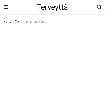
Terveyttä
Home
Tag
kilpirauhassyöpä