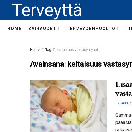
Terveyttä
HOME
SAIRAUDET
TERVEYDENHUOLTO
TI
Home
Tag
keltaisuus vastasyntyneillä
Avainsana:
keltaisuus vastasyn
Lisä
vast
BY
SEVERI
Gamma-g
pääasia
ratkaise