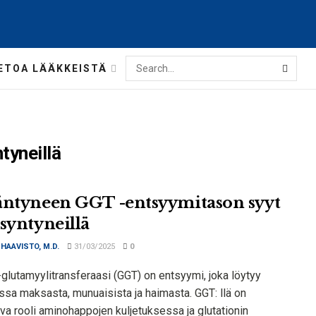
ETOA LÄÄKKEISTÄ
tyneillä
äntyneen GGT -entsyymitason syyt
asyntyneillä
 HAAVISTO, M.D.
31/03/2025
0
lutamyylitransferaasi (GGT) on entsyymi, joka löytyy
ssa maksasta, munuaisista ja haimasta. GGT: llä on
va rooli aminohappojen kuljetuksessa ja glutationin