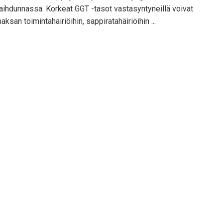
aihdunnassa. Korkeat GGT -tasot vastasyntyneillä voivat
maksan toimintahäiriöihin, sappiratahäiriöihin ...