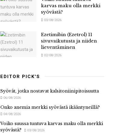
karvas maku olla merkki
syövästä?
03/08/2026
Ezetimibin (Ezetrol) 11
sivuvaikutusta ja niiden
lieventäminen
02/08/2026
EDITOR PICK'S
Syövät, jotka nostavat kalsitoniinipitoisuutta
06/08/2026
Onko anemia merkki syövästä ikääntyneillä?
04/08/2026
Voiko suussa tuntuva karvas maku olla merkki
syövästä?
03/08/2026