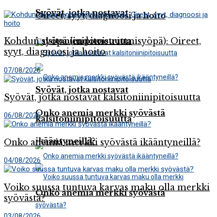
dopamiinipitoisuus liittyy masennukseen, skitsofreniaan ja
Syövät, jotka nostavat
Oireet, syyt, diagnoosi ja hoito
Parkinsonin ...
kalsitoniinipitoisuutta
Kohdun syöpä (endometriumisyöpä): Oireet,
syyt, diagnoosi ja hoito
07/08/2026
Syövät, jotka nostavat
Syövät, jotka nostavat kalsitoniinipitoisuutta
Onko anemia merkki syövästä
06/08/2026
kalsitoniinipitoisuutta
ikääntyneillä?
Onko anemia merkki syövästä ikääntyneillä?
04/08/2026
Voiko suussa tuntuva karvas maku olla merkki
Onko anemia merkki syövästä
syövästä?
03/08/2026