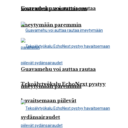
Guavamehu voi auttaa rautaa
kosteuden parantamiseen
imeytymään paremmin
Guavamehu voi auttaa rautaa
Tekoälytyökalu EchoNext pystyy
imeytymään paremmin
havaitsemaan piilevät
sydänsairaudet