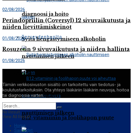
02/08/2026
diagnoosi ja hoito
Perindopriilin (Coversyl) 12 sivuvaikutusta ja
niiden lievittämiskeinot
Terveydenhuolto
01/08/2026
Syitä hengästymiseen alkoholin
Rosuzetin 9 sivuvaikutusta ja niiden hallinta
nauttimisen jälkeen
01/08/2026
Terveyttä
Tämän verkkosivuston sisältö on tarkoitettu vain tiedotus- ja
koulutustarkoituksiin. Ota yhteys lääkäriin lääkärin neuvoja, hoitoa
Syitä hengästymiseen alkoholin
tai diagnoosia varten.
No Result
nauttimisen jälkeen
View All Result
B12-vitamiinin ja foolihapon puute
Home
Sairaudet