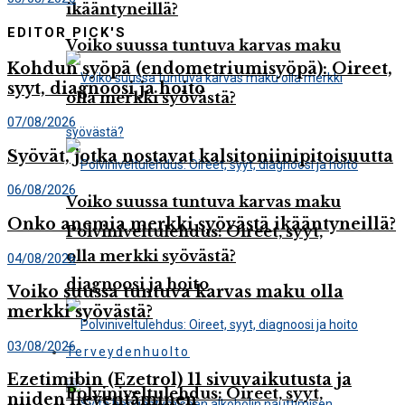
ikääntyneillä?
EDITOR PICK'S
Voiko suussa tuntuva karvas maku
Kohdun syöpä (endometriumisyöpä): Oireet,
syyt, diagnoosi ja hoito
olla merkki syövästä?
07/08/2026
Syövät, jotka nostavat kalsitoniinipitoisuutta
06/08/2026
Voiko suussa tuntuva karvas maku
Onko anemia merkki syövästä ikääntyneillä?
Polviniveltulehdus: Oireet, syyt,
olla merkki syövästä?
04/08/2026
diagnoosi ja hoito
Voiko suussa tuntuva karvas maku olla
merkki syövästä?
03/08/2026
Terveydenhuolto
Ezetimibin (Ezetrol) 11 sivuvaikutusta ja
Polviniveltulehdus: Oireet, syyt,
niiden lieventäminen