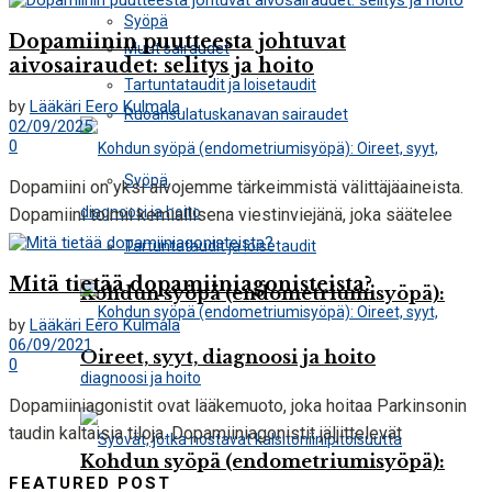
Syöpä
Dopamiinin puutteesta johtuvat
Muut sairaudet
aivosairaudet: selitys ja hoito
Tartuntataudit ja loisetaudit
by
Lääkäri Eero Kulmala
Ruoansulatuskanavan sairaudet
02/09/2025
0
Syöpä
Dopamiini on yksi aivojemme tärkeimmistä välittäjäaineista.
Dopamiini toimii kemiallisena viestinviejänä, joka säätelee
liikkumista, tunteita, motivaatiota ja kognitiota. Kun
Tartuntataudit ja loisetaudit
dopamiinitasot laskevat alle normaalin rajan, aivojen herkkä
Mitä tietää dopamiiniagonisteista?
Kohdun syöpä (endometriumisyöpä):
signaalitasapaino häiriintyy. Tämä epätasapaino voi ...
by
Lääkäri Eero Kulmala
06/09/2021
Oireet, syyt, diagnoosi ja hoito
0
Dopamiiniagonistit ovat lääkemuoto, joka hoitaa Parkinsonin
taudin kaltaisia ​​tiloja. Dopamiiniagonistit jäljittelevät
dopamiinia, joka on kemikaali, joka on tärkeä erilaisille
Kohdun syöpä (endometriumisyöpä):
FEATURED POST
fyysisille ja henkisille toiminnoille. Alhainen