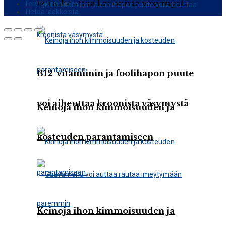
voi aiheuttaa kroonista väsymystä
Terveydenhuolto
Tietoa lääkkeistä
B12-vitamiinin ja foolihapon puute
voi aiheuttaa kroonista väsymystä
Keinoja ihon kimmoisuuden ja
kosteuden parantamiseen
Keinoja ihon kimmoisuuden ja