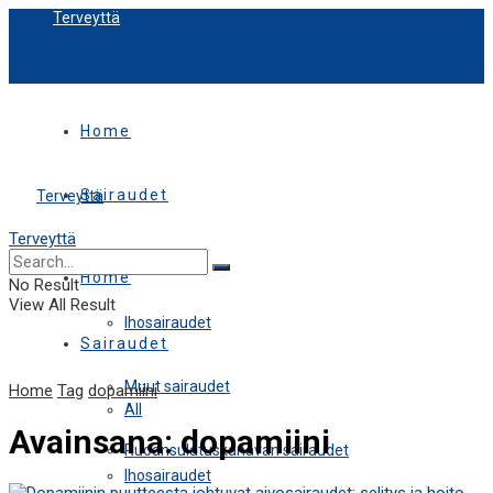
Terveyttä
Home
Sairaudet
Terveyttä
Terveyttä
All
Home
No Result
View All Result
Ihosairaudet
Sairaudet
Muut sairaudet
Home
Tag
dopamiini
All
Avainsana:
dopamiini
Ruoansulatuskanavan sairaudet
Ihosairaudet