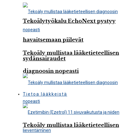
Tekoälytyökalu EchoNext pystyy
havaitsemaan piilevät
Tekoäly mullistaa lääketieteellisen
sydänsairaudet
diagnoosin nopeasti
Tietoa lääkkeistä
Tekoäly mullistaa lääketieteellisen