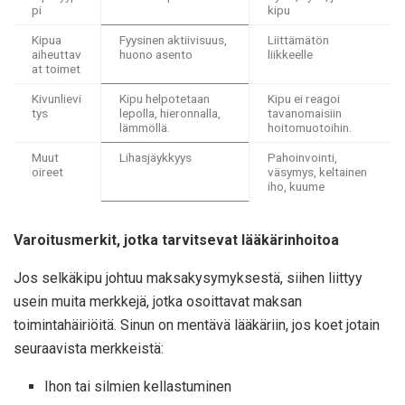
pi
kipu
Kipua
Fyysinen aktiivisuus,
Liittämätön
aiheuttav
huono asento
liikkeelle
at toimet
Kivunlievi
Kipu helpotetaan
Kipu ei reagoi
tys
lepolla, hieronnalla,
tavanomaisiin
lämmöllä.
hoitomuotoihin.
Muut
Lihasjäykkyys
Pahoinvointi,
oireet
väsymys, keltainen
iho, kuume
Varoitusmerkit, jotka tarvitsevat lääkärinhoitoa
Jos selkäkipu johtuu maksakysymyksestä, siihen liittyy
usein muita merkkejä, jotka osoittavat maksan
toimintahäiriöitä. Sinun on mentävä lääkäriin, jos koet jotain
seuraavista merkkeistä:
Ihon tai silmien kellastuminen