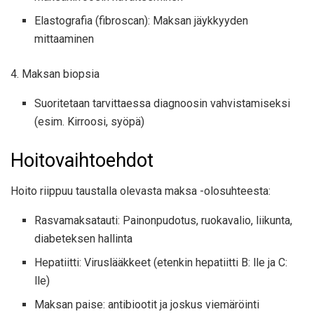
Elastografia (fibroscan): Maksan jäykkyyden
mittaaminen
4. Maksan biopsia
Suoritetaan tarvittaessa diagnoosin vahvistamiseksi
(esim. Kirroosi, syöpä)
Hoitovaihtoehdot
Hoito riippuu taustalla olevasta maksa -olosuhteesta:
Rasvamaksatauti: Painonpudotus, ruokavalio, liikunta,
diabeteksen hallinta
Hepatiitti: Viruslääkkeet (etenkin hepatiitti B: lle ja C:
lle)
Maksan paise: antibiootit ja joskus viemäröinti