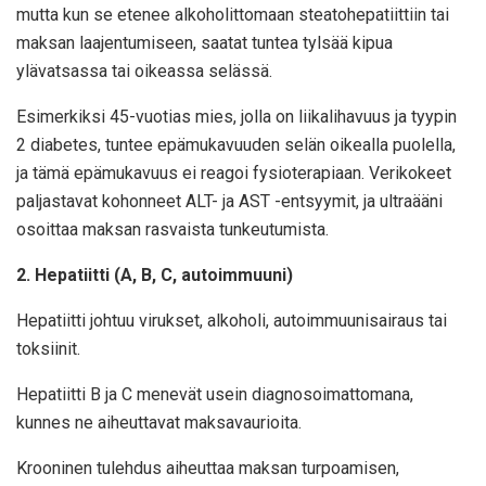
mutta kun se etenee alkoholittomaan steatohepatiittiin tai
maksan laajentumiseen, saatat tuntea tylsää kipua
ylävatsassa tai oikeassa selässä.
Esimerkiksi 45-vuotias mies, jolla on liikalihavuus ja tyypin
2 diabetes, tuntee epämukavuuden selän oikealla puolella,
ja tämä epämukavuus ei reagoi fysioterapiaan. Verikokeet
paljastavat kohonneet ALT- ja AST -entsyymit, ja ultraääni
osoittaa maksan rasvaista tunkeutumista.
2. Hepatiitti (A, B, C, autoimmuuni)
Hepatiitti johtuu virukset, alkoholi, autoimmuunisairaus tai
toksiinit.
Hepatiitti B ja C menevät usein diagnosoimattomana,
kunnes ne aiheuttavat maksavaurioita.
Krooninen tulehdus aiheuttaa maksan turpoamisen,