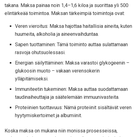
takana. Maksa painaa noin 1,4–1,6 kiloa ja suorittaa yli 500
elintärkeää toimintoa. Maksan tärkeimpiä toimintoja ovat:
Veren vieroitus: Maksa hajottaa haitallisia aineita, kuten
huumeita, alkoholia ja aineenvaihduntaa.
Sapen tuottaminen: Tämä toiminto auttaa sulattamaan
rasvoja ohutsuolessasi.
Energian säilyttäminen: Maksa varastoi glykogeenin –
glukoosin muoto – vakaan verensokerin
ylläpitämiseksi.
Immuniteetin tukeminen: Maksa auttaa suodattamaan
taudinaiheuttajia ja säätelemään immuunivasteita.
Proteiinien tuottavuus: Nämä proteiinit sisältävät veren
hyytymiskertoimet ja albumiinit.
Koska maksa on mukana niin monissa prosesseissa,