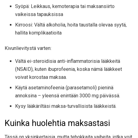
Syöpä: Leikkaus, kemoterapia tai maksansiirto
vaikeissa tapauksissa
Kirroosi: Vältä alkoholia, hoita taustalla olevaa syytä,
hallita komplikaatioita
Kivunlievitystä varten:
Vältä ei-steroidisia anti-inflammatorisia lääkkeitä
(NSAID), kuten ibuprofeenia, koska nämä lääkkeet
voivat korostaa maksaa.
Käytä asetaminofeenia (parasetamoli) pieninä
annoksina – yleensä enintään 3000 mg päivässä.
Kysy lääkäriltäsi maksa-turvallisista lääkkeistä.
Kuinka huolehtia maksastasi
Tässä on yksinkertaisia, mutta tehokkaita vaiheita, jotka voit