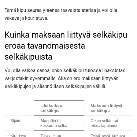
Tämä kipu seuraa yleensä rasvaista ateriaa ja voi olla
vakava ja kouristuva.
Kuinka maksaan liittyvä selkäkipu
eroaa tavanomaisesta
selkäkipuista
Voi olla vaikea sanoa, onko selkäkipu tulossa lihaksistasi
vai jostakin syvemmälle. Alla on ero maksaan liittyvän
selkäkipujen ja säännöllisen selkäkipujen välillä.
Lihaksikas
Maksaan liittyvä
selkäkipu
selkäkipu
Sijainti
Alaspäin tai
Oikea selkä- tai
keskusta selkä
oikea lapalausi
Kiputyyp
Terävä kipu
Tylsä, syvä, jatkuva