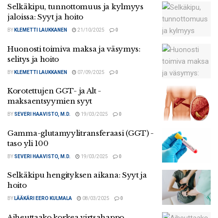
Selkäkipu, tunnottomuus ja kylmyys
jaloissa: Syyt ja hoito
BY
KLEMETTI LAUKKANEN
21/10/2025
0
Huonosti toimiva maksa ja väsymys:
selitys ja hoito
BY
KLEMETTI LAUKKANEN
07/09/2025
0
Korotettujen GGT- ja Alt -
maksaentsyymien syyt
BY
SEVERI HAAVISTO, M.D.
19/03/2025
0
Gamma-glutamyylitransferaasi (GGT) -
taso yli 100
BY
SEVERI HAAVISTO, M.D.
19/03/2025
0
Selkäkipu hengityksen aikana: Syyt ja
hoito
BY
LÄÄKÄRI EERO KULMALA
08/03/2025
0
Aiheuttaako korkea virtsahappo