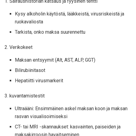
1. Sairaushistorian katsaus ja fyysinen tentti
Kysy alkoholin käytöstä, lääkkeistä, virusriskeistä ja
ruokavaliosta
Tarkista, onko maksa suurennettu
2. Verikokeet
Maksan entsyymit (Alt, AST, ALP, GGT)
Bilirubiinitasot
Hepatiitti virusmarkerit
3. kuvantamistestit
Ultraääni: Ensimmäinen askel maksan koon ja maksan
rasvan visualisoimiseksi
CT- tai MRI -skannaukset: kasvainten, paiseiden ja
maksakirroosin havaitseminen