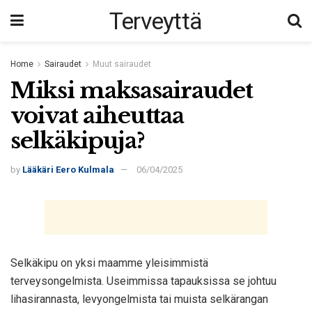
Terveyttä
Home
Sairaudet
Muut sairaudet
Miksi maksasairaudet
voivat aiheuttaa
selkäkipuja?
by
Lääkäri Eero Kulmala
06/04/2025
Selkäkipu on yksi maamme yleisimmistä
terveysongelmista. Useimmissa tapauksissa se johtuu
lihasirannasta, levyongelmista tai muista selkärangan