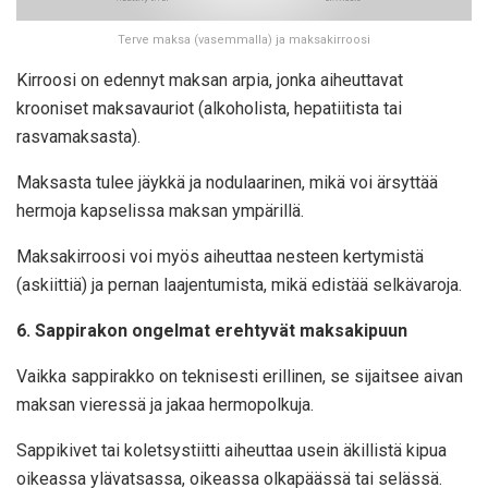
Terve maksa (vasemmalla) ja maksakirroosi
Kirroosi on edennyt maksan arpia, jonka aiheuttavat
krooniset maksavauriot (alkoholista, hepatiitista tai
rasvamaksasta).
Maksasta tulee jäykkä ja nodulaarinen, mikä voi ärsyttää
hermoja kapselissa maksan ympärillä.
Maksakirroosi voi myös aiheuttaa nesteen kertymistä
(askiittiä) ja pernan laajentumista, mikä edistää selkävaroja.
6. Sappirakon ongelmat erehtyvät maksakipuun
Vaikka sappirakko on teknisesti erillinen, se sijaitsee aivan
maksan vieressä ja jakaa hermopolkuja.
Sappikivet tai koletsystiitti aiheuttaa usein äkillistä kipua
oikeassa ylävatsassa, oikeassa olkapäässä tai selässä.