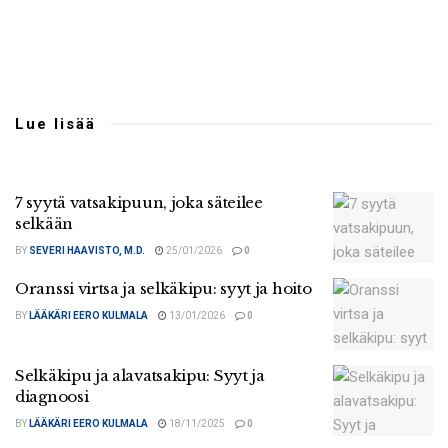
Lue lisää
7 syytä vatsakipuun, joka säteilee
selkään
BY
SEVERI HAAVISTO, M.D.
25/01/2026
0
Oranssi virtsa ja selkäkipu: syyt ja hoito
BY
LÄÄKÄRI EERO KULMALA
13/01/2026
0
Selkäkipu ja alavatsakipu: Syyt ja
diagnoosi
BY
LÄÄKÄRI EERO KULMALA
18/11/2025
0