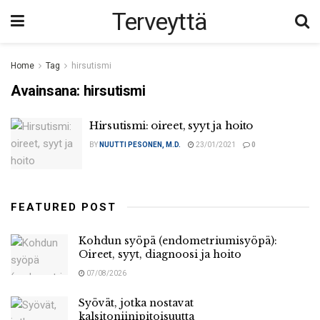
Terveyttä
Home
Tag
hirsutismi
Avainsana:
hirsutismi
Hirsutismi: oireet, syyt ja hoito
BY
NUUTTI PESONEN, M.D.
23/01/2021
0
FEATURED POST
Kohdun syöpä (endometriumisyöpä):
Oireet, syyt, diagnoosi ja hoito
07/08/2026
Syövät, jotka nostavat
kalsitoniinipitoisuutta