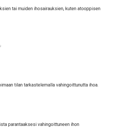
rauksien tai muiden ihosairauksien, kuten atooppisen
u
imaan tilan tarkastelemalla vahingoittunutta ihoa.
teista parantaaksesi vahingoittuneen ihon