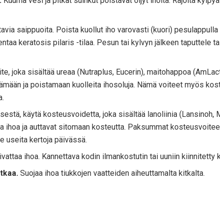
.
Kuuma vesi ja pitkät suihkut poistavat öljyt iholta. Rajoita kylp
tavia saippuoita. Poista kuollut iho varovasti (kuori) pesulappull
ntaa keratosis pilaris -tilaa. Pesun tai kylvyn jälkeen taputtele ta
e, joka sisältää ureaa (Nutraplus, Eucerin), maitohappoa (AmLact
ämään ja poistamaan kuolleita ihosoluja. Nämä voiteet myös kost
a.
stä, käytä kosteusvoidetta, joka sisältää lanoliinia (Lansinoh, Med
a ihoa ja auttavat sitomaan kosteutta. Paksummat kosteusvoiteet 
le useita kertoja päivässä.
attaa ihoa. Kannettava kodin ilmankostutin tai uuniin kiinnitetty k
tkaa.
Suojaa ihoa tiukkojen vaatteiden aiheuttamalta kitkalta.