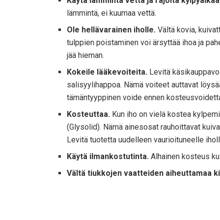
Käytä lämmintä vettä ja rajoita kylpyaikaa
lämmintä, ei kuumaa vettä.
Ole hellävarainen iholle.
Vältä kovia, kuivat
tulppien poistaminen voi ärsyttää ihoa ja pahe
jää hieman.
Kokeile lääkevoiteita.
Levitä käsikauppavoit
salisyylihappoa. Nämä voiteet auttavat löysä
tämäntyyppinen voide ennen kosteusvoidett
Kosteuttaa.
Kun iho on vielä kostea kylpemise
(Glysolid). Nämä ainesosat rauhoittavat kuiva
Levitä tuotetta uudelleen vaurioituneelle ihol
Käytä ilmankostutinta.
Alhainen kosteus kuiv
Vältä tiukkojen vaatteiden aiheuttamaa ki