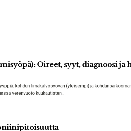
syöpä): Oireet, syyt, diagnoosi ja 
tyyppiä: kohdun limakalvosyövän (yleisempi) ja kohdunsarkooma
uassa verenvuoto kuukautisten...
oniinipitoisuutta