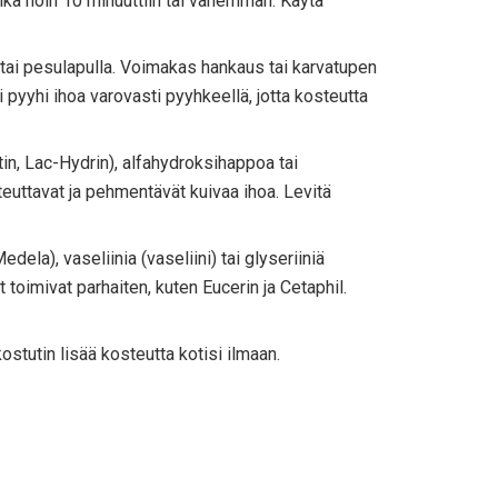
yaika noin 10 minuuttiin tai vähemmän. Käytä
a tai pesulapulla. Voimakas hankaus tai karvatupen
i pyyhi ihoa varovasti pyyhkeellä, jotta kosteutta
in, Lac-Hydrin), alfahydroksihappoa tai
euttavat ja pehmentävät kuivaa ihoa. Levitä
ela), vaseliinia (vaseliini) tai glyseriiniä
toimivat parhaiten, kuten Eucerin ja Cetaphil.
ostutin lisää kosteutta kotisi ilmaan.