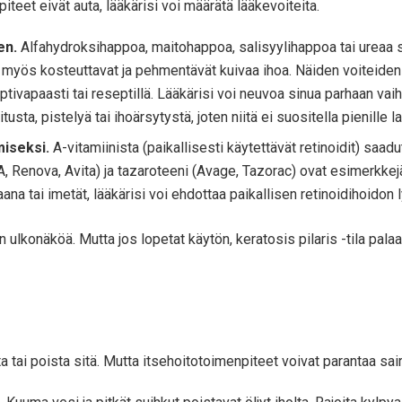
teet eivät auta, lääkärisi voi määrätä lääkevoiteita.
en.
Alfahydroksihappoa, maitohappoa, salisyylihappoa tai ureaa si
 myös kosteuttavat ja pehmentävät kuivaa ihoa. Näiden voiteiden (
tivapaasti tai reseptillä. Lääkärisi voi neuvoa sinua parhaan vai
sta, pistelyä tai ihoärsytystä, joten niitä ei suositella pienille la
miseksi.
A-vitamiinista (paikallisesti käytettävät retinoidit) saadu
-A, Renova, Avita) ja tazaroteeni (Avage, Tazorac) ovat esimerkkej
kaana tai imetät, lääkärisi voi ehdottaa paikallisen retinoidihoido
ulkonäköä. Mutta jos lopetat käytön, keratosis pilaris -tila palaa.
a tai poista sitä. Mutta itsehoitotoimenpiteet voivat parantaa sai