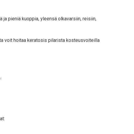
ä ja pieniä kuoppia, yleensä olkavarsiin, reisiin,
a voit hoitaa keratosis pilarista kosteusvoiteilla
i
at: