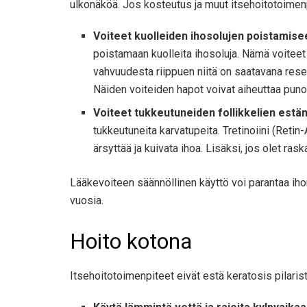
ulkonäköä. Jos kosteutus ja muut itsehoitotoimenpi
Voiteet kuolleiden ihosolujen poistamise
poistamaan kuolleita ihosoluja. Nämä voiteet
vahvuudesta riippuen niitä on saatavana resep
Näiden voiteiden hapot voivat aiheuttaa punoitu
Voiteet tukkeutuneiden follikkelien estä
tukkeutuneita karvatupeita. Tretinoiini (Retin
ärsyttää ja kuivata ihoa. Lisäksi, jos olet ras
Lääkevoiteen säännöllinen käyttö voi parantaa ihon 
vuosia.
Hoito kotona
Itsehoitotoimenpiteet eivät estä keratosis pilarist