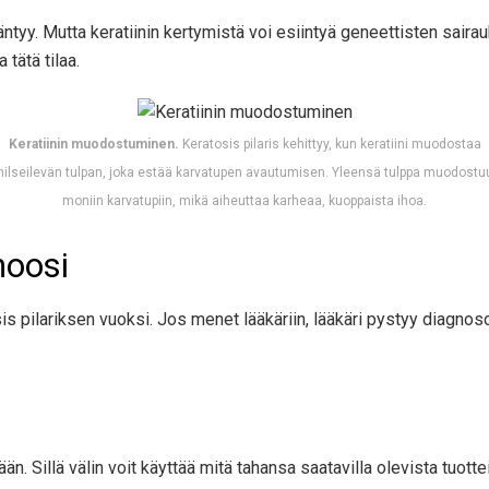
rääntyy. Mutta keratiinin kertymistä voi esiintyä geneettisten sai
tätä tilaa.
Keratiinin muodostuminen.
Keratosis pilaris kehittyy, kun keratiini muodostaa
hilseilevän tulpan, joka estää karvatupen avautumisen. Yleensä tulppa muodostu
moniin karvatupiin, mikä aiheuttaa karheaa, kuoppaista ihoa.
noosi
is pilariksen vuoksi. Jos menet lääkäriin, lääkäri pystyy diagnoso
ään. Sillä välin voit käyttää mitä tahansa saatavilla olevista tuot