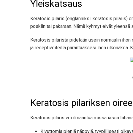
Yleiskatsaus
Keratosis pilaris (englanniksi: keratosis pilaris) on
poskiin tai pakaraan. Nämä kyhmyt eivät yleensä sa
Keratosis pilarista pidetään usein normaalin ihon 
ja reseptivoiteilla parantaaksesi ihon ulkonäköä. 
Keratosis pilariksen oiree
Keratosis pilaris voi ilmaantua missä iässä tahansa
Kivuttomia pieniä näppyjä, tyypillisesti olka