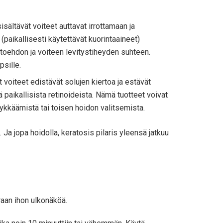
sältävät voiteet auttavat irrottamaan ja
paikallisesti käytettävät kuorintaaineet)
htoehdon ja voiteen levitystiheyden suhteen.
psille.
t voiteet edistävät solujen kiertoa ja estävät
ä paikallisista retinoideista. Nämä tuotteet voivat
n lykkäämistä tai toisen hoidon valitsemista.
 Ja jopa hoidolla, keratosis pilaris yleensä jatkuu
raan ihon ulkonäköä.