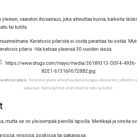
 yleinen, vaaraton ihosairaus, joka aiheuttaa kuivia, karkeita läiski
tu tai kutita.
muunnelmana. Keratosis pilarista ei voida parantaa tai estää. Mutt
Keratosis pilaris -tila katoaa yleensä 30 vuoden iässä.
Keratosis pilaris.
Keratosis pilaris aiheuttaa pieniä kuoppia olkavarsiin, jalkoihin ta
pakaraan. Nämä kyhmyt eivät yleensä satu tai kutita.
t
, mutta se on yleisempää pienillä lapsilla. Merkkejä ja oireita ov
varsissa, reisissä, poskissa tai pakarassa