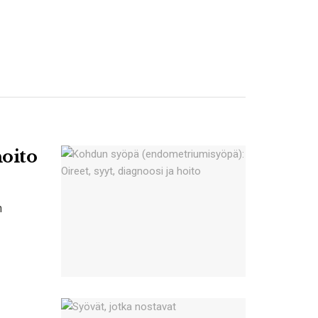
hoito
n