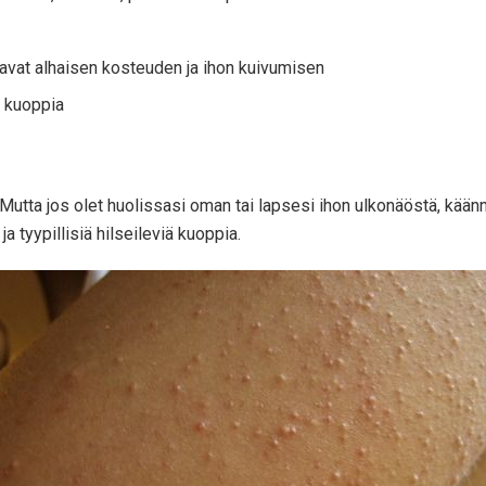
tavat alhaisen kosteuden ja ihon kuivumisen
a kuoppia
 Mutta jos olet huolissasi oman tai lapsesi ihon ulkonäöstä, käänny
a tyypillisiä hilseileviä kuoppia.