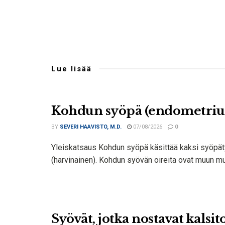
Lue lisää
Kohdun syöpä (endometriumi
BY
SEVERI HAAVISTO, M.D.
07/08/2026
0
Yleiskatsaus Kohdun syöpä käsittää kaksi syöpä
(harvinainen). Kohdun syövän oireita ovat muun m
Syövät, jotka nostavat kalsit