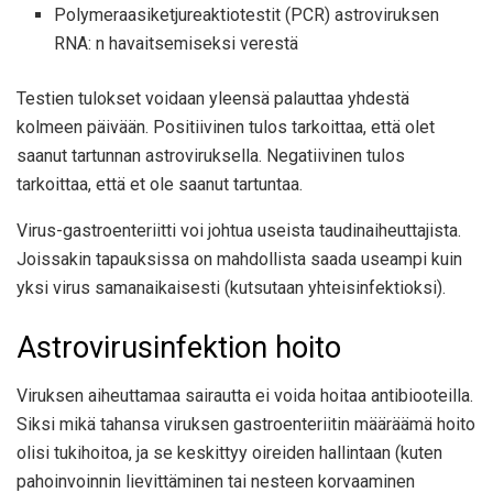
Polymeraasiketjureaktiotestit (PCR) astroviruksen
RNA: n havaitsemiseksi verestä
Testien tulokset voidaan yleensä palauttaa yhdestä
kolmeen päivään. Positiivinen tulos tarkoittaa, että olet
saanut tartunnan astroviruksella. Negatiivinen tulos
tarkoittaa, että et ole saanut tartuntaa.
Virus-gastroenteriitti voi johtua useista taudinaiheuttajista.
Joissakin tapauksissa on mahdollista saada useampi kuin
yksi virus samanaikaisesti (kutsutaan yhteisinfektioksi).
Astrovirusinfektion hoito
Viruksen aiheuttamaa sairautta ei voida hoitaa antibiooteilla.
Siksi mikä tahansa viruksen gastroenteriitin määräämä hoito
olisi tukihoitoa, ja se keskittyy oireiden hallintaan (kuten
pahoinvoinnin lievittäminen tai nesteen korvaaminen