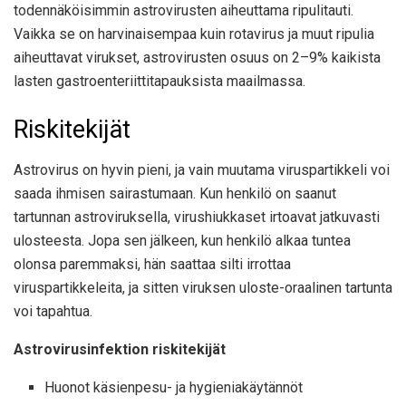
todennäköisimmin astrovirusten aiheuttama ripulitauti.
Vaikka se on harvinaisempaa kuin rotavirus ja muut ripulia
aiheuttavat virukset, astrovirusten osuus on 2–9% kaikista
lasten gastroenteriittitapauksista maailmassa.
Riskitekijät
Astrovirus on hyvin pieni, ja vain muutama viruspartikkeli voi
saada ihmisen sairastumaan. Kun henkilö on saanut
tartunnan astroviruksella, virushiukkaset irtoavat jatkuvasti
ulosteesta. Jopa sen jälkeen, kun henkilö alkaa tuntea
olonsa paremmaksi, hän saattaa silti irrottaa
viruspartikkeleita, ja sitten viruksen uloste-oraalinen tartunta
voi tapahtua.
Astrovirusinfektion riskitekijät
Huonot käsienpesu- ja hygieniakäytännöt