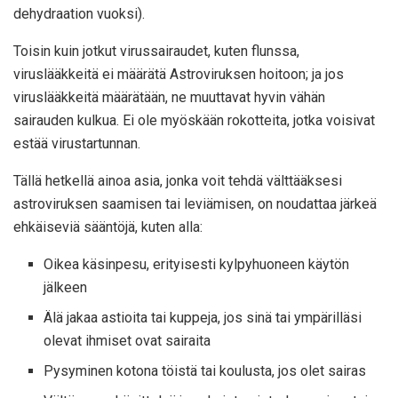
dehydraation vuoksi).
Toisin kuin jotkut virussairaudet, kuten flunssa,
viruslääkkeitä ei määrätä Astroviruksen hoitoon; ja jos
viruslääkkeitä määrätään, ne muuttavat hyvin vähän
sairauden kulkua. Ei ole myöskään rokotteita, jotka voisivat
estää virustartunnan.
Tällä hetkellä ainoa asia, jonka voit tehdä välttääksesi
astroviruksen saamisen tai leviämisen, on noudattaa järkeä
ehkäiseviä sääntöjä, kuten alla:
Oikea käsinpesu, erityisesti kylpyhuoneen käytön
jälkeen
Älä jakaa astioita tai kuppeja, jos sinä tai ympärilläsi
olevat ihmiset ovat sairaita
Pysyminen kotona töistä tai koulusta, jos olet sairas