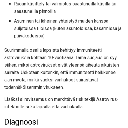
Ruoan käsittely tai valmistus saastuneilla käsillä tai
saastuneilla pinnoilla
Asuminen tai läheinen yhteistyö muiden kanssa
suljetuissa tiloissa (kuten asuntoloissa, kasarmissa ja
päiväkodeissa)
Suurimmalla osalla lapsista kehittyy immuniteetti
astroviruksia kohtaan 10-vuotiaana. Tämä suojaus on syy
siihen, miksi astrovirukset eivät yleensä aiheuta aikuisten
sairaita. Uskotaan kuitenkin, että immuniteetti heikkenee
ajan myötä, minkä vuoksi vanhukset sairastuvat
todennäköisemmin virukseen.
Lisäksi aliravitsemus on merkittävä riskitekijä Astrovirus-
infektiolle sekä lapsilla että vanhuksilla.
Diagnoosi