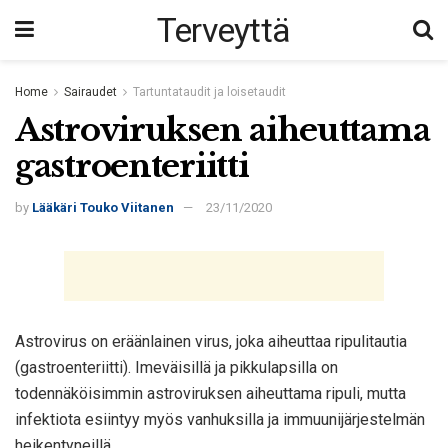
Terveyttä
Home
Sairaudet
Tartuntataudit ja loisetaudit
Astroviruksen aiheuttama
gastroenteriitti
by
Lääkäri Touko Viitanen
23/11/2020
Astrovirus on eräänlainen virus, joka aiheuttaa ripulitautia
(gastroenteriitti). Imeväisillä ja pikkulapsilla on
todennäköisimmin astroviruksen aiheuttama ripuli, mutta
infektiota esiintyy myös vanhuksilla ja immuunijärjestelmän
heikentyneillä.