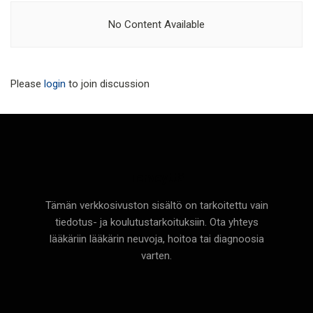
No Content Available
Please
login
to join discussion
Terveyttä
Tämän verkkosivuston sisältö on tarkoitettu vain
tiedotus- ja koulutustarkoituksiin. Ota yhteys
lääkäriin lääkärin neuvoja, hoitoa tai diagnoosia
varten.