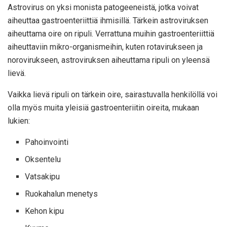
Astrovirus on yksi monista patogeeneistä, jotka voivat
aiheuttaa gastroenteriittiä ihmisillä. Tärkein astroviruksen
aiheuttama oire on ripuli. Verrattuna muihin gastroenteriittiä
aiheuttaviin mikro-organismeihin, kuten rotavirukseen ja
norovirukseen, astroviruksen aiheuttama ripuli on yleensä
lievä.
Vaikka lievä ripuli on tärkein oire, sairastuvalla henkilöllä voi
olla myös muita yleisiä gastroenteriitin oireita, mukaan
lukien:
Pahoinvointi
Oksentelu
Vatsakipu
Ruokahalun menetys
Kehon kipu