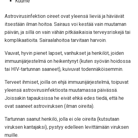
Kuume
Astrovirusinfektion oireet ovat yleensä lieviä ja häviävät
itsestään ilman hoitoa. Sairaus voi kestää vain muutaman
päivän, ja sillä on vain vähän pitkäaikaisia ​​terveysriskejä tai
komplikaatioita. Sairaalahoitoa tarvitaan harvoin.
Vauvat, hyvin pienet lapset, vanhukset ja henkilöt, joiden
immuunijärjestelmä on heikentynyt (kuten syövän hoidossa
tai HIV-tartunnan saaneet), kuivuvat todennäköisemmin.
Terveet ihmiset, joilla on ehjä immuunijärjestelmä, toipuvat
yleensä astrovirusinfektiosta muutamassa päivässä.
Joissakin tapauksissa he eivät ehkä edes tiedä, että he
ovat saaneet astroviruksen (ilman oireita).
Tartunnan saanut henkilö, jolla ei ole oireita (kutsutaan
viruksen kantajaksi), pystyy edelleen levittämään viruksen
muille.