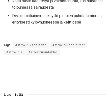
Vältä ruoan käsittelyä ja valmistamista, kun sairas tai
toipumassa sairaudesta
Desinfiointiaineiden käyttö pintojen puhdistamiseen,
erityisesti kylpyhuoneessa ja keittiössä
.
Tags:
Astroviruksen hoito
Astroviruksen oireet
Astrovirus
Astrovirusinfektio
Lue lisää