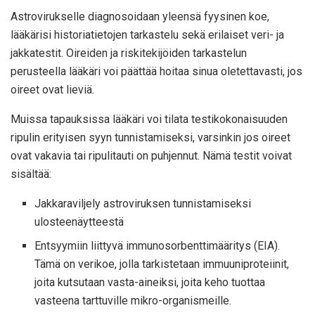
Astrovirukselle diagnosoidaan yleensä fyysinen koe,
lääkärisi historiatietojen tarkastelu sekä erilaiset veri- ja
jakkatestit. Oireiden ja riskitekijöiden tarkastelun
perusteella lääkäri voi päättää hoitaa sinua oletettavasti, jos
oireet ovat lieviä.
Muissa tapauksissa lääkäri voi tilata testikokonaisuuden
ripulin erityisen syyn tunnistamiseksi, varsinkin jos oireet
ovat vakavia tai ripulitauti on puhjennut. Nämä testit voivat
sisältää:
Jakkaraviljely astroviruksen tunnistamiseksi
ulosteenäytteestä
Entsyymiin liittyvä immunosorbenttimääritys (EIA).
Tämä on verikoe, jolla tarkistetaan immuuniproteiinit,
joita kutsutaan vasta-aineiksi, joita keho tuottaa
vasteena tarttuville mikro-organismeille.