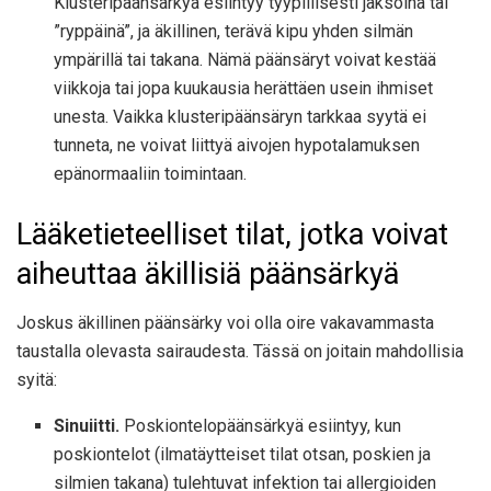
Klusteripäänsärkyä esiintyy tyypillisesti jaksoina tai
”ryppäinä”, ja äkillinen, terävä kipu yhden silmän
ympärillä tai takana. Nämä päänsäryt voivat kestää
viikkoja tai jopa kuukausia herättäen usein ihmiset
unesta. Vaikka klusteripäänsäryn tarkkaa syytä ei
tunneta, ne voivat liittyä aivojen hypotalamuksen
epänormaaliin toimintaan.
Lääketieteelliset tilat, jotka voivat
aiheuttaa äkillisiä päänsärkyä
Joskus äkillinen päänsärky voi olla oire vakavammasta
taustalla olevasta sairaudesta. Tässä on joitain mahdollisia
syitä:
Sinuiitti.
Poskiontelopäänsärkyä esiintyy, kun
poskiontelot (ilmatäytteiset tilat otsan, poskien ja
silmien takana) tulehtuvat infektion tai allergioiden