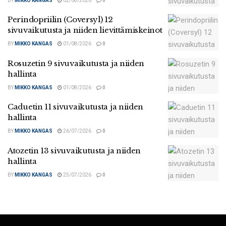
BY
MIKKO KANGAS
02/08/2026
0
Perindopriilin (Coversyl) 12
sivuvaikutusta ja niiden lievittämiskeinot
BY
MIKKO KANGAS
01/08/2026
0
Rosuzetin 9 sivuvaikutusta ja niiden
hallinta
BY
MIKKO KANGAS
01/08/2026
0
Caduetin 11 sivuvaikutusta ja niiden
hallinta
BY
MIKKO KANGAS
26/07/2026
0
Atozetin 13 sivuvaikutusta ja niiden
hallinta
BY
MIKKO KANGAS
25/07/2026
0