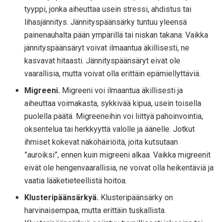
tyyppi, jonka aiheuttaa usein stressi, ahdistus tai
lihasjännitys. Jännityspäänsärky tuntuu yleensä
painenauhalta pään ympärillä tai niskan takana. Vaikka
jännityspäänsäryt voivat ilmaantua äkillisesti, ne
kasvavat hitaasti. Jännityspäänsäryt eivät ole
vaarallisia, mutta voivat olla erittäin epämiellyttäviä.
Migreeni.
Migreeni voi ilmaantua äkillisesti ja
aiheuttaa voimakasta, sykkivää kipua, usein toisella
puolella päätä. Migreeneihin voi liittyä pahoinvointia,
oksentelua tai herkkyyttä valolle ja äänelle. Jotkut
ihmiset kokevat näköhäiriöitä, joita kutsutaan
”auroiksi”, ennen kuin migreeni alkaa. Vaikka migreenit
eivät ole hengenvaarallisia, ne voivat olla heikentäviä ja
vaatia lääketieteellistä hoitoa.
Klusteripäänsärkyä.
Klusteripäänsärky on
harvinaisempaa, mutta erittäin tuskallista.