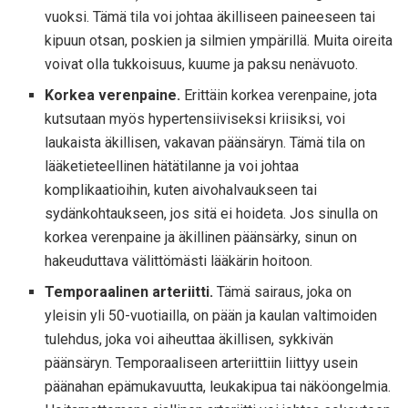
vuoksi. Tämä tila voi johtaa äkilliseen paineeseen tai
kipuun otsan, poskien ja silmien ympärillä. Muita oireita
voivat olla tukkoisuus, kuume ja paksu nenävuoto.
Korkea verenpaine.
Erittäin korkea verenpaine, jota
kutsutaan myös hypertensiiviseksi kriisiksi, voi
laukaista äkillisen, vakavan päänsäryn. Tämä tila on
lääketieteellinen hätätilanne ja voi johtaa
komplikaatioihin, kuten aivohalvaukseen tai
sydänkohtaukseen, jos sitä ei hoideta. Jos sinulla on
korkea verenpaine ja äkillinen päänsärky, sinun on
hakeuduttava välittömästi lääkärin hoitoon.
Temporaalinen arteriitti.
Tämä sairaus, joka on
yleisin yli 50-vuotiailla, on pään ja kaulan valtimoiden
tulehdus, joka voi aiheuttaa äkillisen, sykkivän
päänsäryn. Temporaaliseen arteriittiin liittyy usein
päänahan epämukavuutta, leukakipua tai näköongelmia.