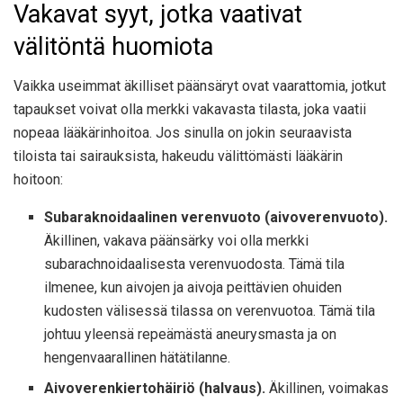
Vakavat syyt, jotka vaativat
välitöntä huomiota
Vaikka useimmat äkilliset päänsäryt ovat vaarattomia, jotkut
tapaukset voivat olla merkki vakavasta tilasta, joka vaatii
nopeaa lääkärinhoitoa. Jos sinulla on jokin seuraavista
tiloista tai sairauksista, hakeudu välittömästi lääkärin
hoitoon:
Subaraknoidaalinen verenvuoto (aivoverenvuoto).
Äkillinen, vakava päänsärky voi olla merkki
subarachnoidaalisesta verenvuodosta. Tämä tila
ilmenee, kun aivojen ja aivoja peittävien ohuiden
kudosten välisessä tilassa on verenvuotoa. Tämä tila
johtuu yleensä repeämästä aneurysmasta ja on
hengenvaarallinen hätätilanne.
Aivoverenkiertohäiriö (halvaus).
Äkillinen, voimakas