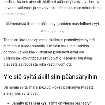
tiedä, mikä sen aiheutti. Äkilliset päänsäryt voivat vaihdella
lievästä vaikeaan, ja ne voivat kestää muutaman minuutin tai
useita tunteja.
Äkillinen päänsärky
Tässä artikkelissa opimme äkillisten päänsäryjen syistä,
mitä sinun tulee tarkkailla ja milloin hakeutua lääkärin
hoitoon. Vaikka kaikki äkilliset päänsäryt eivät ole
vaarallisia, jotkut tapaukset voivat olla merkki taustalla
olevasta sairaudesta, joka vaatii huomiota.
Yleisiä syitä äkillisiin päänsäryihin
On monia syitä, miksi joku voi kokea päänsäryn tyhjästä.
Yleisimpiä syitä ovat:
Jännityspäänsärkyä.
Tämä on yleisin päänsäryn