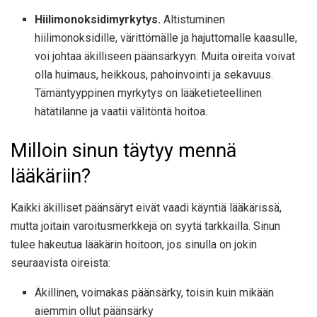
Hiilimonoksidimyrkytys.
Altistuminen
hiilimonoksidille, värittömälle ja hajuttomalle kaasulle,
voi johtaa äkilliseen päänsärkyyn. Muita oireita voivat
olla huimaus, heikkous, pahoinvointi ja sekavuus.
Tämäntyyppinen myrkytys on lääketieteellinen
hätätilanne ja vaatii välitöntä hoitoa.
Milloin sinun täytyy mennä
lääkäriin?
Kaikki äkilliset päänsäryt eivät vaadi käyntiä lääkärissä,
mutta joitain varoitusmerkkejä on syytä tarkkailla. Sinun
tulee hakeutua lääkärin hoitoon, jos sinulla on jokin
seuraavista oireista:
Äkillinen, voimakas päänsärky, toisin kuin mikään
aiemmin ollut päänsärky