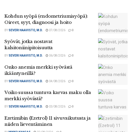
Kohdun syöpä (endometriumisyöpä):
Oireet, syyt, diagnoosi ja hoito
BY
SEVERI HAAVISTO, M.D.
07/08/2026
0
Syövät, jotka nostavat
kalsitoniinipitoisuutta
BY
SEVERI HAAVISTO, M.D.
06/08/2026
0
Onko anemia merkki syövästä
ikääntyneillä?
BY
SEVERI HAAVISTO, M.D.
04/08/2026
0
Voiko suussa tuntuva karvas maku olla
merkki syövästä?
BY
SEVERI HAAVISTO, M.D.
03/08/2026
0
Ezetimibin (Ezetrol) 11 sivuvaikutusta ja
niiden lieventäminen