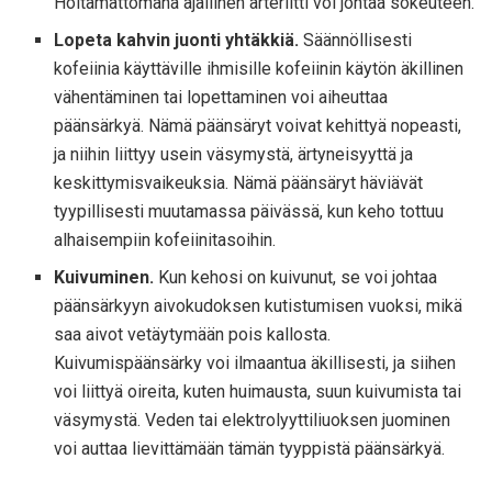
Hoitamattomana ajallinen arteriitti voi johtaa sokeuteen.
Lopeta kahvin juonti yhtäkkiä.
Säännöllisesti
kofeiinia käyttäville ihmisille kofeiinin käytön äkillinen
vähentäminen tai lopettaminen voi aiheuttaa
päänsärkyä. Nämä päänsäryt voivat kehittyä nopeasti,
ja niihin liittyy usein väsymystä, ärtyneisyyttä ja
keskittymisvaikeuksia. Nämä päänsäryt häviävät
tyypillisesti muutamassa päivässä, kun keho tottuu
alhaisempiin kofeiinitasoihin.
Kuivuminen.
Kun kehosi on kuivunut, se voi johtaa
päänsärkyyn aivokudoksen kutistumisen vuoksi, mikä
saa aivot vetäytymään pois kallosta.
Kuivumispäänsärky voi ilmaantua äkillisesti, ja siihen
voi liittyä oireita, kuten huimausta, suun kuivumista tai
väsymystä. Veden tai elektrolyyttiliuoksen juominen
voi auttaa lievittämään tämän tyyppistä päänsärkyä.