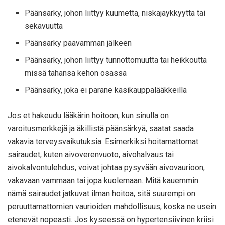
Päänsärky, johon liittyy kuumetta, niskajäykkyyttä tai
sekavuutta
Päänsärky päävamman jälkeen
Päänsärky, johon liittyy tunnottomuutta tai heikkoutta
missä tahansa kehon osassa
Päänsärky, joka ei parane käsikauppalääkkeillä
Jos et hakeudu lääkärin hoitoon, kun sinulla on
varoitusmerkkejä ja äkillistä päänsärkyä, saatat saada
vakavia terveysvaikutuksia. Esimerkiksi hoitamattomat
sairaudet, kuten aivoverenvuoto, aivohalvaus tai
aivokalvontulehdus, voivat johtaa pysyvään aivovaurioon,
vakavaan vammaan tai jopa kuolemaan. Mitä kauemmin
nämä sairaudet jatkuvat ilman hoitoa, sitä suurempi on
peruuttamattomien vaurioiden mahdollisuus, koska ne usein
etenevät nopeasti. Jos kyseessä on hypertensiivinen kriisi