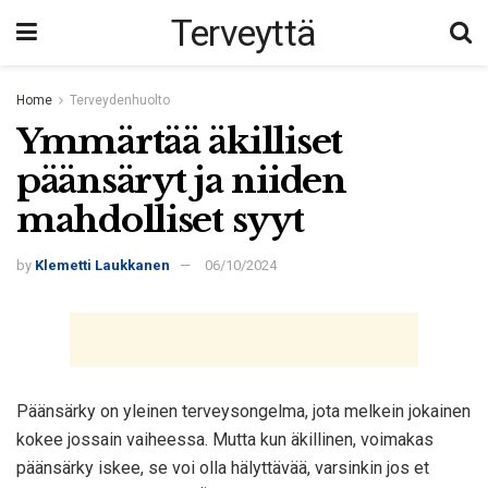
Terveyttä
Home
Terveydenhuolto
Ymmärtää äkilliset
päänsäryt ja niiden
mahdolliset syyt
by
Klemetti Laukkanen
06/10/2024
Päänsärky on yleinen terveysongelma, jota melkein jokainen
kokee jossain vaiheessa. Mutta kun äkillinen, voimakas
päänsärky iskee, se voi olla hälyttävää, varsinkin jos et