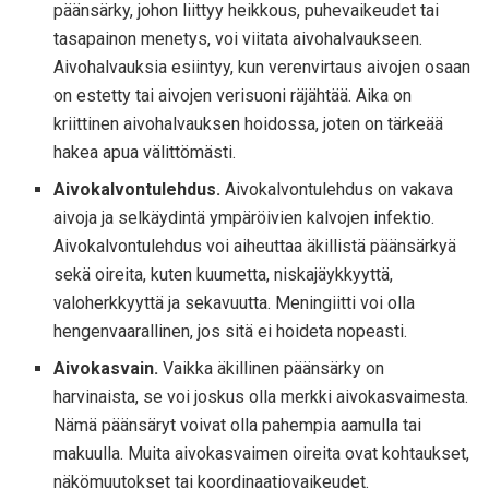
päänsärky, johon liittyy heikkous, puhevaikeudet tai
tasapainon menetys, voi viitata aivohalvaukseen.
Aivohalvauksia esiintyy, kun verenvirtaus aivojen osaan
on estetty tai aivojen verisuoni räjähtää. Aika on
kriittinen aivohalvauksen hoidossa, joten on tärkeää
hakea apua välittömästi.
Aivokalvontulehdus.
Aivokalvontulehdus on vakava
aivoja ja selkäydintä ympäröivien kalvojen infektio.
Aivokalvontulehdus voi aiheuttaa äkillistä päänsärkyä
sekä oireita, kuten kuumetta, niskajäykkyyttä,
valoherkkyyttä ja sekavuutta. Meningiitti voi olla
hengenvaarallinen, jos sitä ei hoideta nopeasti.
Aivokasvain.
Vaikka äkillinen päänsärky on
harvinaista, se voi joskus olla merkki aivokasvaimesta.
Nämä päänsäryt voivat olla pahempia aamulla tai
makuulla. Muita aivokasvaimen oireita ovat kohtaukset,
näkömuutokset tai koordinaatiovaikeudet.