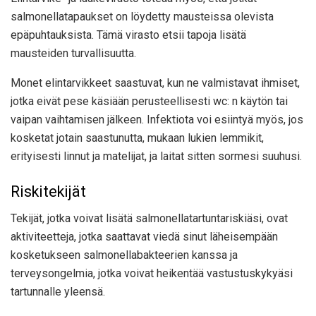
salmonellatapaukset on löydetty mausteissa olevista
epäpuhtauksista. Tämä virasto etsii tapoja lisätä
mausteiden turvallisuutta.
Monet elintarvikkeet saastuvat, kun ne valmistavat ihmiset,
jotka eivät pese käsiään perusteellisesti wc: n käytön tai
vaipan vaihtamisen jälkeen. Infektiota voi esiintyä myös, jos
kosketat jotain saastunutta, mukaan lukien lemmikit,
erityisesti linnut ja matelijat, ja laitat sitten sormesi suuhusi.
Riskitekijät
Tekijät, jotka voivat lisätä salmonellatartuntariskiäsi, ovat
aktiviteetteja, jotka saattavat viedä sinut läheisempään
kosketukseen salmonellabakteerien kanssa ja
terveysongelmia, jotka voivat heikentää vastustuskykyäsi
tartunnalle yleensä.