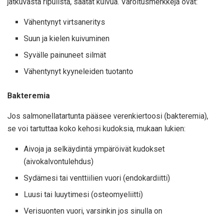
jatkuvasta ripulista, saatat kuivua. Varoitusmerkkejä ovat:
Vähentynyt virtsaneritys
Suun ja kielen kuivuminen
Syvälle painuneet silmät
Vähentynyt kyyneleiden tuotanto
Bakteremia
Jos salmonellatartunta pääsee verenkiertoosi (bakteremia),
se voi tartuttaa koko kehosi kudoksia, mukaan lukien:
Aivoja ja selkäydintä ympäröivät kudokset
(aivokalvontulehdus)
Sydämesi tai venttiilien vuori (endokardiitti)
Luusi tai luuytimesi (osteomyeliitti)
Verisuonten vuori, varsinkin jos sinulla on