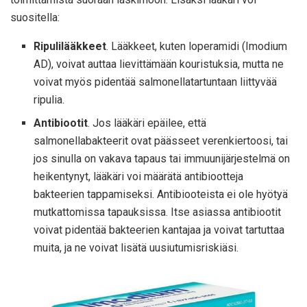
suositella:
Ripulilääkkeet
. Lääkkeet, kuten loperamidi (Imodium
AD), voivat auttaa lievittämään kouristuksia, mutta ne
voivat myös pidentää salmonellatartuntaan liittyvää
ripulia.
Antibiootit
. Jos lääkäri epäilee, että
salmonellabakteerit ovat päässeet verenkiertoosi, tai
jos sinulla on vakava tapaus tai immuunijärjestelmä on
heikentynyt, lääkäri voi määrätä antibiootteja
bakteerien tappamiseksi. Antibiooteista ei ole hyötyä
mutkattomissa tapauksissa. Itse asiassa antibiootit
voivat pidentää bakteerien kantajaa ja voivat tartuttaa
muita, ja ne voivat lisätä uusiutumisriskiäsi.