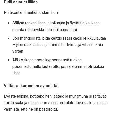
Pidä asiat erillään
Ristikontaminaation estäminen:
Säilytä raakaa lihaa, siipikarjaa ja äyriäisiä kaukana
muista elintarvikkeista jääkaapissasi
Jos mahdollista, pidä keittiössäsi kaksi leikkuulautaa
– yksi raakaa lihaa ja toinen hedelmiä ja vihanneksia
varten
Älä koskaan aseta kypsennettyä ruokaa
pesemättömälle lautaselle, jossa aiemmin oli raakaa
lihaa
Vältä raakamunien syömistä
Eväste taikina, kotitekoinen jäätelö ja munamuna sisältävät
kaikki raakoja munia. Jos sinun on kulutettava raakoja munia,
varmista, että ne on pastöroitu.