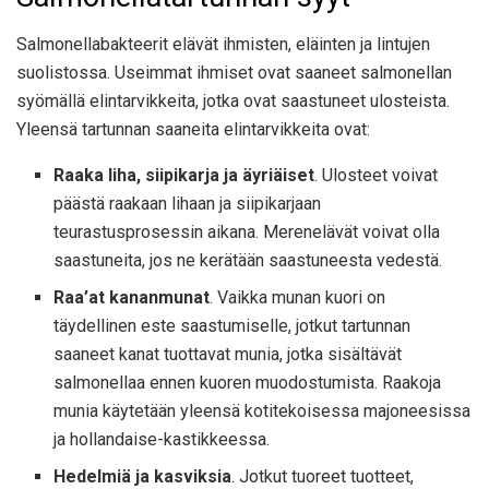
Salmonellabakteerit elävät ihmisten, eläinten ja lintujen
suolistossa. Useimmat ihmiset ovat saaneet salmonellan
syömällä elintarvikkeita, jotka ovat saastuneet ulosteista.
Yleensä tartunnan saaneita elintarvikkeita ovat:
Raaka liha, siipikarja ja äyriäiset
. Ulosteet voivat
päästä raakaan lihaan ja siipikarjaan
teurastusprosessin aikana. Merenelävät voivat olla
saastuneita, jos ne kerätään saastuneesta vedestä.
Raa’at kananmunat
. Vaikka munan kuori on
täydellinen este saastumiselle, jotkut tartunnan
saaneet kanat tuottavat munia, jotka sisältävät
salmonellaa ennen kuoren muodostumista. Raakoja
munia käytetään yleensä kotitekoisessa majoneesissa
ja hollandaise-kastikkeessa.
Hedelmiä ja kasviksia
. Jotkut tuoreet tuotteet,