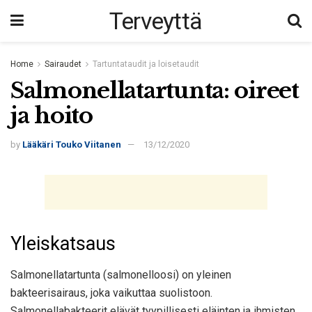
Terveyttä
Home
Sairaudet
Tartuntataudit ja loisetaudit
Salmonellatartunta: oireet
ja hoito
by
Lääkäri Touko Viitanen
13/12/2020
Yleiskatsaus
Salmonellatartunta (salmonelloosi) on yleinen
bakteerisairaus, joka vaikuttaa suolistoon.
Salmonellabakteerit elävät tyypillisesti eläinten ja ihmisten