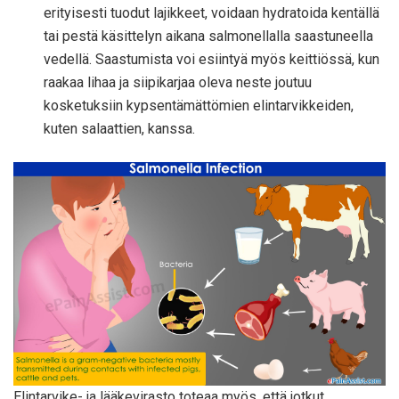
erityisesti tuodut lajikkeet, voidaan hydratoida kentällä
tai pestä käsittelyn aikana salmonellalla saastuneella
vedellä. Saastumista voi esiintyä myös keittiössä, kun
raakaa lihaa ja siipikarjaa oleva neste joutuu
kosketuksiin kypsentämättömien elintarvikkeiden,
kuten salaattien, kanssa.
Elintarvike- ja lääkevirasto toteaa myös, että jotkut