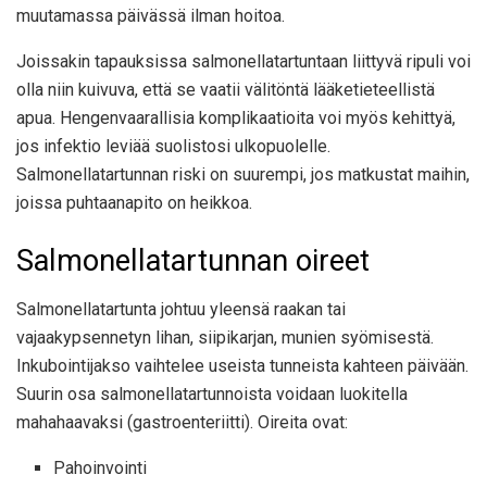
muutamassa päivässä ilman hoitoa.
Joissakin tapauksissa salmonellatartuntaan liittyvä ripuli voi
olla niin kuivuva, että se vaatii välitöntä lääketieteellistä
apua. Hengenvaarallisia komplikaatioita voi myös kehittyä,
jos infektio leviää suolistosi ulkopuolelle.
Salmonellatartunnan riski on suurempi, jos matkustat maihin,
joissa puhtaanapito on heikkoa.
Salmonellatartunnan oireet
Salmonellatartunta johtuu yleensä raakan tai
vajaakypsennetyn lihan, siipikarjan, munien syömisestä.
Inkubointijakso vaihtelee useista tunneista kahteen päivään.
Suurin osa salmonellatartunnoista voidaan luokitella
mahahaavaksi (gastroenteriitti). Oireita ovat:
Pahoinvointi