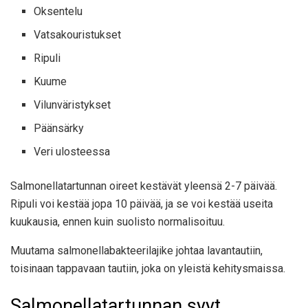
Oksentelu
Vatsakouristukset
Ripuli
Kuume
Vilunväristykset
Päänsärky
Veri ulosteessa
Salmonellatartunnan oireet kestävät yleensä 2-7 päivää.
Ripuli voi kestää jopa 10 päivää, ja se voi kestää useita
kuukausia, ennen kuin suolisto normalisoituu.
Muutama salmonellabakteerilajike johtaa lavantautiin,
toisinaan tappavaan tautiin, joka on yleistä kehitysmaissa.
Salmonellatartunnan syyt