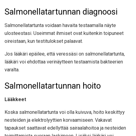
Salmonellatartunnan diagnoosi
Salmonellatartunta voidaan havaita testaamalla näyte
ulosteestasi. Useimmat ihmiset ovat kuitenkin toipuneet
oireistaan, kun testitulokset palaavat.
Jos lääkäri epäilee, että veressäsi on salmonellatartunta,
lääkäri voi ehdottaa verinäytteen testaamista bakteerien
varalta.
Salmonellatartunnan hoito
Lääkkeet
Koska salmonellatartunta voi olla kuivuva, hoito keskittyy
nesteiden ja elektrolyyttien korvaamiseen. Vakavat
tapaukset saattavat edellyttää sairaalahoitoa ja nesteiden
toimittamista suoraan laskimoon. Lisäksi lääkäri voi