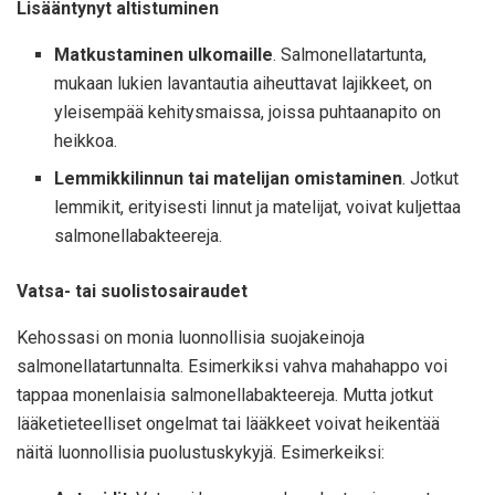
Lisääntynyt altistuminen
Matkustaminen ulkomaille
. Salmonellatartunta,
mukaan lukien lavantautia aiheuttavat lajikkeet, on
yleisempää kehitysmaissa, joissa puhtaanapito on
heikkoa.
Lemmikkilinnun tai matelijan omistaminen
. Jotkut
lemmikit, erityisesti linnut ja matelijat, voivat kuljettaa
salmonellabakteereja.
Vatsa- tai suolistosairaudet
Kehossasi on monia luonnollisia suojakeinoja
salmonellatartunnalta. Esimerkiksi vahva mahahappo voi
tappaa monenlaisia ​​salmonellabakteereja. Mutta jotkut
lääketieteelliset ongelmat tai lääkkeet voivat heikentää
näitä luonnollisia puolustuskykyjä. Esimerkeiksi: