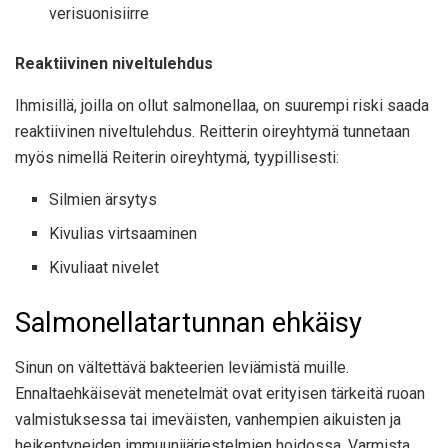
verisuonisiirre
Reaktiivinen niveltulehdus
Ihmisillä, joilla on ollut salmonellaa, on suurempi riski saada
reaktiivinen niveltulehdus. Reitterin oireyhtymä tunnetaan
myös nimellä Reiterin oireyhtymä, tyypillisesti:
Silmien ärsytys
Kivulias virtsaaminen
Kivuliaat nivelet
Salmonellatartunnan ehkäisy
Sinun on vältettävä bakteerien leviämistä muille.
Ennaltaehkäisevät menetelmät ovat erityisen tärkeitä ruoan
valmistuksessa tai imeväisten, vanhempien aikuisten ja
heikentyneiden immuunijärjestelmien hoidossa. Varmista,