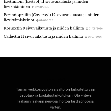
Ezetimibin (Ezetrol) 11 sivuvaikutusta ja niiden
lieventäminen
02/08/2026
Perindopriilin (Coversyl) 12 sivuvaikutusta ja niiden
lievittämiskeinot
01/08/2026
Rosuzetin 9 sivuvaikutusta ja niiden hallinta
01/08/2026
Caduetin 11 sivuvaikutusta ja niiden hallinta
26/07/2026
Terveyttä
Tämän verkkosivuston sisältö on tarkoitettu vain
tiedotus- ja koulutustarkoituksiin. Ota yhteys
lääkäriin lääkärin neuvoja, hoitoa tai diagnoosia
varten.