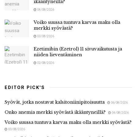
ikääntyneillä?
04/08/2026
Voiko suussa tuntuva karvas maku olla
merkki syövästä?
03/08/2026
Ezetimibin (Ezetrol) 11 sivuvaikutusta ja
niiden lieventäminen
02/08/2026
EDITOR PICK'S
Syövät, jotka nostavat kalsitoniinipitoisuutta
06/08/2026
Onko anemia merkki syövästä ikääntyneillä?
04/08/2026
Voiko suussa tuntuva karvas maku olla merkki syövästä?
03/08/2026