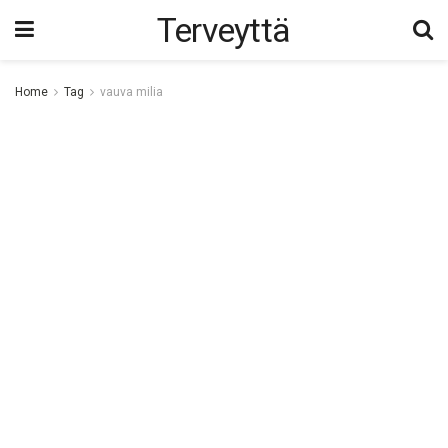
Terveyttä
Home
Tag
vauva milia