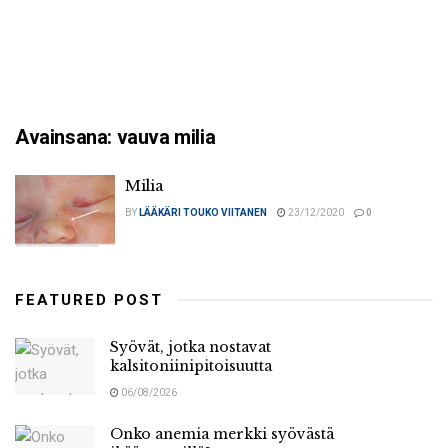
Avainsana:
vauva milia
Milia
BY
LÄÄKÄRI TOUKO VIITANEN
23/12/2020
0
FEATURED POST
Syövät, jotka nostavat
kalsitoniinipitoisuutta
06/08/2026
Onko anemia merkki syövästä