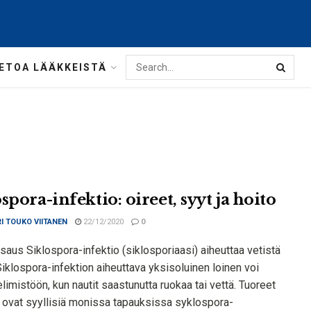
IETOA LÄÄKKEISTÄ
spora-infektio: oireet, syyt ja hoito
I TOUKO VIITANEN
22/12/2020
0
saus Siklospora-infektio (siklosporiaasi) aiheuttaa vetistä
 Siklospora-infektion aiheuttava yksisoluinen loinen voi
limistöön, kun nautit saastunutta ruokaa tai vettä. Tuoreet
t ovat syyllisiä monissa tapauksissa syklospora-