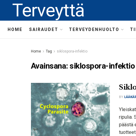
Terveyttä
HOME
SAIRAUDET
TERVEYDENHUOLTO
T
Home
Tag
siklospora-infektio
Avainsana:
siklospora-infektio
Siklo
BY
LÄÄKÄR
Yleiskat
ripulia.
päästä e
tuottee