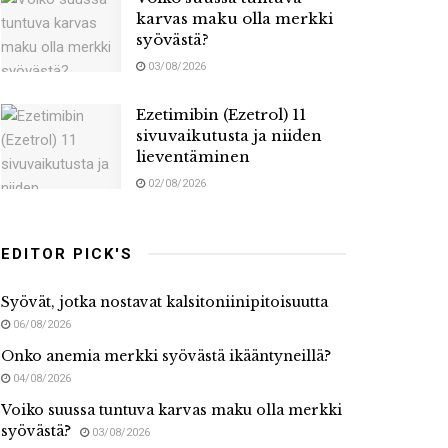
karvas maku olla merkki
syövästä?
03/08/2026
Ezetimibin (Ezetrol) 11
sivuvaikutusta ja niiden
lieventäminen
02/08/2026
EDITOR PICK'S
Syövät, jotka nostavat kalsitoniinipitoisuutta
06/08/2026
Onko anemia merkki syövästä ikääntyneillä?
04/08/2026
Voiko suussa tuntuva karvas maku olla merkki
syövästä?
03/08/2026